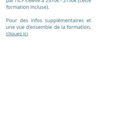
par l’ICF s’élève à 2570€ - 2730€ (cette
formation incluse).
Pour des infos supplémentaires et
une vue d’ensemble de la formation,
cliquez ici
Lieu:
En ligne sur Zoom. Vous recevrez le
lien Zoom avant la première session.
Manuel: